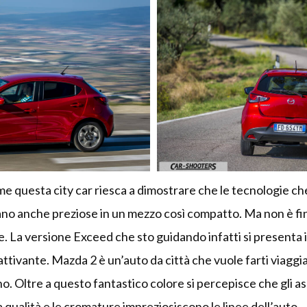
e questa city car riesca a dimostrare che le tecnologie che 
ano anche preziose in un mezzo così compatto. Ma non è fin
le. La versione Exceed che sto guidando infatti si presenta 
tivante. Mazda 2 è un’auto da città che vuole farti viaggiar
no. Oltre a questo fantastico colore si percepisce che gli a
 qualità e le cromature impreziosiscono le linee dell’auto.