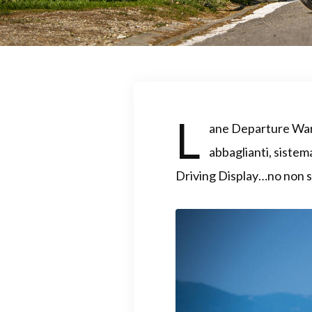
L
ane Departure Warni
abbaglianti, sistem
Driving Display…no non st