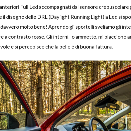
ici anteriori Full Led accompagnati dal sensore crepuscolare 
e il disegno delle DRL (Daylight Running Light) a Led si s
i davvero molto bene! Aprendo gli sportelli sveliamo gli inte
ure a contrasto rosse. Gli interni, lo ammetto, mi piacciono a
ole e si percepisce che la pelle è di buona fattura.