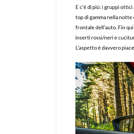
E c’é di più: i gruppi ott
top di gamma nella notte 
frontale dell’auto. Fin qu
inserti rossi/neri e cucit
L’aspetto è davvero piacev