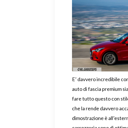
E’ davvero incredibile com
auto di fascia premium si
fare tutto questo con sti
che la rende davvero accat
dimostrazione è all’ester
carrozzeria sono di ottima