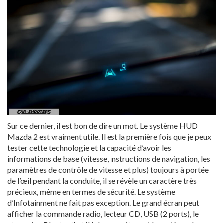
Sur ce dernier, il est bon de dire un mot. Le système HUD
Mazda 2 est vraiment utile. Il est la première fois que je peux
tester cette technologie et la capacité d’avoir les
informations de base (vitesse, instructions de navigation, les
paramètres de contrôle de vitesse et plus) toujours à portée
de l’œil pendant la conduite, il se révèle un caractère très
précieux, même en termes de sécurité. Le système
d’Infotainment ne fait pas exception. Le grand écran peut
afficher la commande radio, lecteur CD, USB (2 ports), le