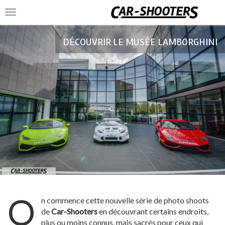
Toggle
navigation
DÉCOUVRIR LE MUSÉE LAMBORGHINI
O
n commence cette nouvelle série de photo shoots
de
Car-Shooters
en découvrant certains endroits,
plus ou moins connus, mais sacrés pour ceux qui