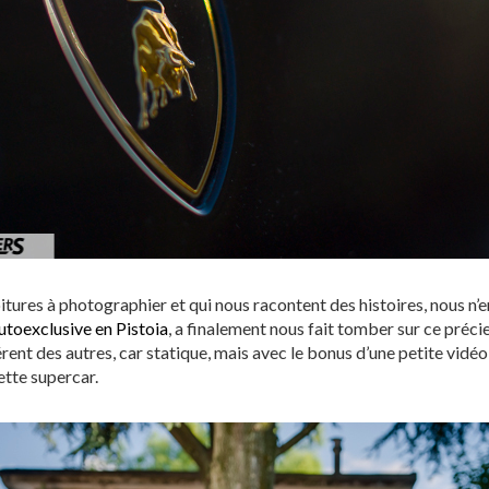
tures à photographier et qui nous racontent des histoires, nous n’
utoexclusive en Pistoia
, a finalement nous fait tomber sur ce précie
rent des autres, car statique, mais avec le bonus d’une petite vidé
tte supercar.