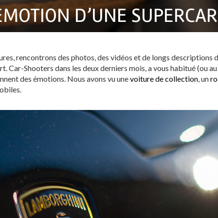
’ÉMOTION D’UNE SUPERCA
ures, rencontrons des photos, des vidéos et de longs descriptions d
rt. Car-Shooters dans les deux derniers mois, a vous habitué (ou a
donnent des émotions. Nous avons vu une
voiture de collection
, un
ro
biles.