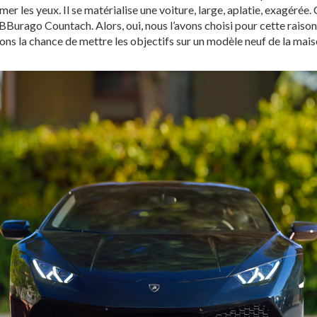
ermer les yeux. Il se matérialise une voiture, large, aplatie, exagéré
Burago Countach. Alors, oui, nous l’avons choisi pour cette raison
vons la chance de mettre les objectifs sur un modèle neuf de la ma