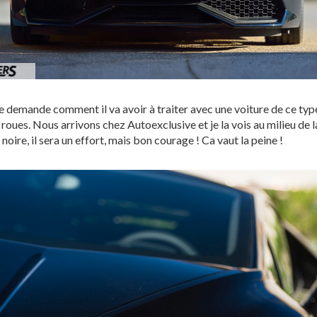
e demande comment il va avoir à traiter avec une voiture de ce type, c
 roues. Nous arrivons chez Autoexclusive et je la vois au milieu de 
noire, il sera un effort, mais bon courage ! Ca vaut la peine !