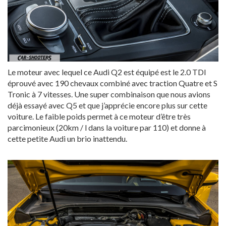
Le moteur avec lequel ce Audi Q2 est équipé est le 2.0 TDI
éprouvé avec 190 chevaux combiné avec traction Quatre et S
Tronic à 7 vitesses. Une super combinaison que nous avions
déjà essayé avec Q5 et que j’apprécie encore plus sur cette
voiture. Le faible poids permet à ce moteur d’être très
parcimonieux (20km / l dans la voiture par 110) et donne à
cette petite Audi un brio inattendu.