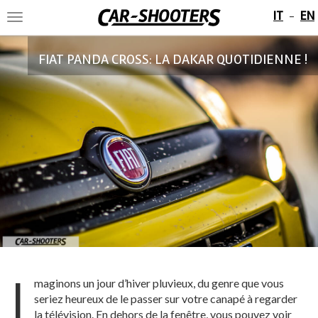
IT
EN
-
Toggle
navigation
FIAT PANDA CROSS: LA DAKAR QUOTIDIENNE !
I
maginons un jour d’hiver pluvieux, du genre que vous
seriez heureux de le passer sur votre canapé à regarder
la télévision. En dehors de la fenêtre, vous pouvez voir