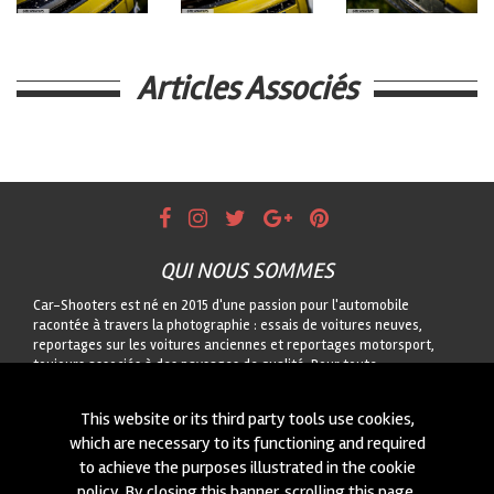
Articles Associés
QUI NOUS SOMMES
Car-Shooters est né en 2015 d'une passion pour l'automobile
racontée à travers la photographie : essais de voitures neuves,
reportages sur les voitures anciennes et reportages motorsport,
toujours associés à des paysages de qualité. Pour toute
collaboration ou pour nous proposer une voiture à photographier,
contactez-nous via le formulaire !
This website or its third party tools use cookies,
which are necessary to its functioning and required
CONTACTEZ-NOUS
to achieve the purposes illustrated in the cookie
On est toujours intéressés à des nouvelles collaborations ou à
policy. By closing this banner, scrolling this page,