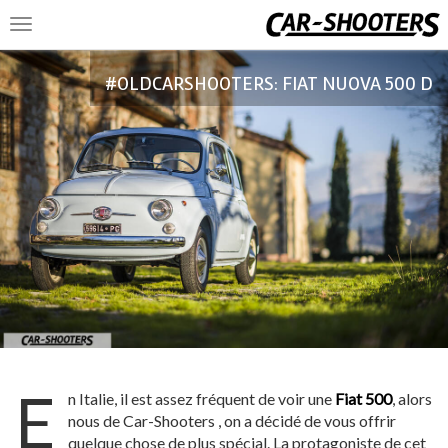
Toggle
navigation
#OLDCARSHOOTERS: FIAT NUOVA 500 D
E
n Italie, il est assez fréquent de voir une
Fiat 500
, alors
nous de Car-Shooters , on a décidé de vous offrir
quelque chose de plus spécial. La protagoniste de cet