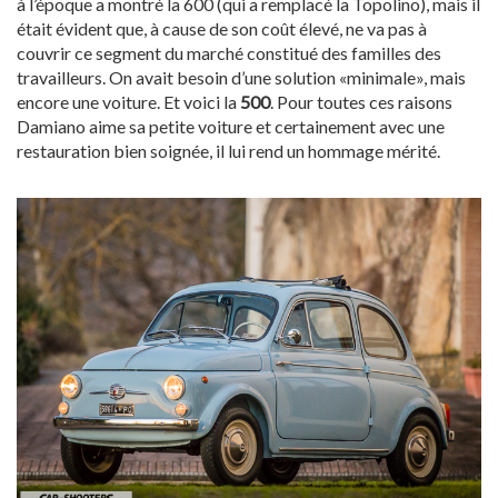
à l’époque a montré la 600 (qui a remplacé la Topolino), mais il
était évident que, à cause de son coût élevé, ne va pas à
couvrir ce segment du marché constitué des familles des
travailleurs. On avait besoin d’une solution «minimale», mais
encore une voiture. Et voici la
500
. Pour toutes ces raisons
Damiano aime sa petite voiture et certainement avec une
restauration bien soignée, il lui rend un hommage mérité.