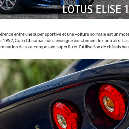
LOTUS ELISE 
ifférence entre une super sportive et une voiture normale est un m
s 1952, Colin Chapman nous enseigne exactement le contraire. La p
imination de tout composant superflu et l’utilisation de châssis ha