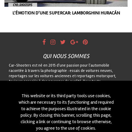
L’ÉMOTION D’UNE SUPERCAR: LAMBORGHINI HURACÁN
QUI NOUS SOMMES
Car-Shooters est né en 2015 d'une passion pour l'automobile
racontée à travers la photographie : essais de voitures neuves,
reportages sur les voitures anciennes et reportages motorsport,
toujours associés à des paysages de qualité. Pour toute
collaboration ou pour nous proposer une voiture à photographier,
contactez-nous via le formulaire !
This website or its third party tools use cookies,
which are necessary to its functioning and required
CONTACTEZ-NOUS
to achieve the purposes illustrated in the cookie
On est toujours intéressés à des nouvelles collaborations ou à
policy. By closing this banner, scrolling this page,
nouvelles voitures à photographier! Ecrivez-nous à travers notre
clicking a link or continuing to browse otherwise,
module
içi
!
you agree to the use of cookies.