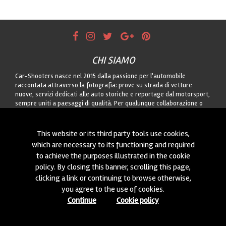
CHI SIAMO
Car-Shooters nasce nel 2015 dalla passione per l'automobile
raccontata attraverso la fotografia: prove su strada di vetture
nuove, servizi dedicati alle auto storiche e reportage dal motorsport,
sempre uniti a paesaggi di qualità. Per qualunque collaborazione o
per proporci auto da fotografare, contattateci attraverso il modulo!
CONTATTACI
This website or its third party tools use cookies,
which are necessary to its functioning and required
Siamo sempre interessati a nuove collaborazioni o a nuove auto da
to achieve the purposes illustrated in the cookie
fotografare! Puoi scriverci
cliccando qui
!
policy. By closing this banner, scrolling this page,
clicking a link or continuing to browse otherwise,
© 2015-2026 CAR-SHOOTERS. ALL RIGHTS RESERVED.
you agree to the use of cookies.
Continue
Cookie policy