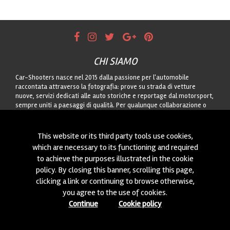
CHI SIAMO
Car-Shooters nasce nel 2015 dalla passione per l'automobile
raccontata attraverso la fotografia: prove su strada di vetture
nuove, servizi dedicati alle auto storiche e reportage dal motorsport,
sempre uniti a paesaggi di qualità. Per qualunque collaborazione o
per proporci auto da fotografare, contattateci attraverso il modulo!
CONTATTACI
This website or its third party tools use cookies,
which are necessary to its functioning and required
Siamo sempre interessati a nuove collaborazioni o a nuove auto da
to achieve the purposes illustrated in the cookie
fotografare! Puoi scriverci
cliccando qui
!
policy. By closing this banner, scrolling this page,
clicking a link or continuing to browse otherwise,
you agree to the use of cookies.
© 2015-2026 CAR-SHOOTERS. ALL RIGHTS RESERVED.
Continue
Cookie policy