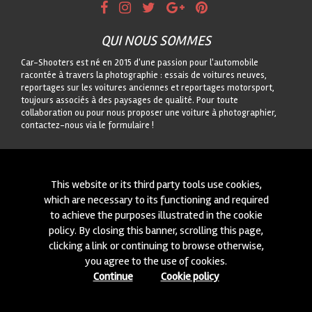
QUI NOUS SOMMES
Car-Shooters est né en 2015 d'une passion pour l'automobile
racontée à travers la photographie : essais de voitures neuves,
reportages sur les voitures anciennes et reportages motorsport,
toujours associés à des paysages de qualité. Pour toute
collaboration ou pour nous proposer une voiture à photographier,
contactez-nous via le formulaire !
CONTACTEZ-NOUS
On est toujours intéressés à des nouvelles collaborations ou à
This website or its third party tools use cookies,
nouvelles voitures à photographier! Ecrivez-nous à travers notre
which are necessary to its functioning and required
module
içi
!
to achieve the purposes illustrated in the cookie
policy. By closing this banner, scrolling this page,
© 2015-2026 CAR-SHOOTERS. ALL RIGHTS RESERVED.
clicking a link or continuing to browse otherwise,
you agree to the use of cookies.
Continue
Cookie policy