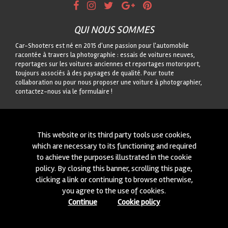
QUI NOUS SOMMES
Car-Shooters est né en 2015 d'une passion pour l'automobile
racontée à travers la photographie : essais de voitures neuves,
reportages sur les voitures anciennes et reportages motorsport,
toujours associés à des paysages de qualité. Pour toute
collaboration ou pour nous proposer une voiture à photographier,
contactez-nous via le formulaire !
CONTACTEZ-NOUS
On est toujours intéressés à des nouvelles collaborations ou à
This website or its third party tools use cookies,
nouvelles voitures à photographier! Ecrivez-nous à travers notre
which are necessary to its functioning and required
module
içi
!
to achieve the purposes illustrated in the cookie
policy. By closing this banner, scrolling this page,
© 2015-2026 CAR-SHOOTERS. ALL RIGHTS RESERVED.
clicking a link or continuing to browse otherwise,
you agree to the use of cookies.
Continue
Cookie policy