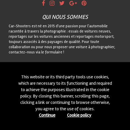
QUI NOUS SOMMES
Car-Shooters est né en 2015 d'une passion pour l'automobile
racontée à travers la photographie : essais de voitures neuves,
reportages sur les voitures anciennes et reportages motorsport,
toujours associés à des paysages de qualité. Pour toute
collaboration ou pour nous proposer une voiture à photographier,
contactez-nous via le formulaire !
CONTACTEZ-NOUS
On est toujours intéressés à des nouvelles collaborations ou à
This website or its third party tools use cookies,
nouvelles voitures à photographier! Ecrivez-nous à travers notre
which are necessary to its functioning and required
module
içi
!
to achieve the purposes illustrated in the cookie
policy. By closing this banner, scrolling this page,
© 2015-2026 CAR-SHOOTERS. ALL RIGHTS RESERVED.
clicking a link or continuing to browse otherwise,
you agree to the use of cookies.
Continue
Cookie policy