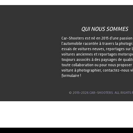
QUI NOUS SOMMES
Car-Shooters est né en 2015 d'une passion
l'automobile racontée à travers la photogr
essais de voitures neuves, reportages sur 
voitures anciennes et reportages motorspo
toujours associés à des paysages de qualit
toute collaboration ou pour nous proposer
voiture à photographier, contactez-nous vi
formulaire !
© 2015-2026 CAR-SHOOTERS. ALL RIGHTS 