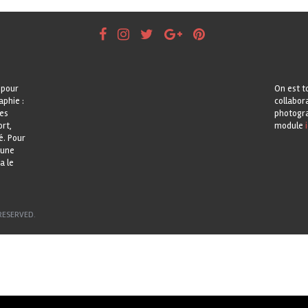
 pour
On est t
aphie :
collabor
les
photogra
rt,
module
i
é. Pour
 une
a le
RESERVED.