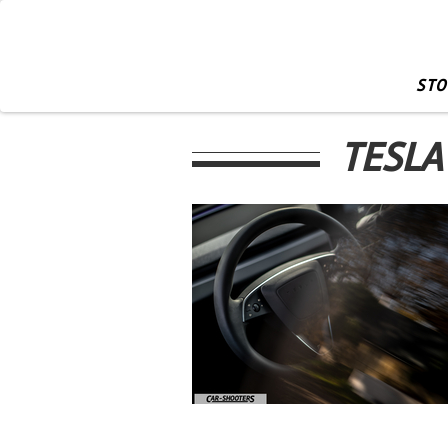
STO
TESLA