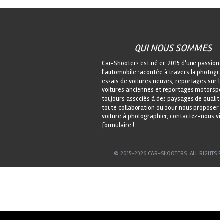
QUI NOUS SOMMES
Car-Shooters est né en 2015 d'une passion
l'automobile racontée à travers la photogr
essais de voitures neuves, reportages sur 
voitures anciennes et reportages motorspo
toujours associés à des paysages de qualit
toute collaboration ou pour nous proposer
voiture à photographier, contactez-nous vi
formulaire !
© 2015-2026 CAR-SHOOTERS. ALL RIGHTS 