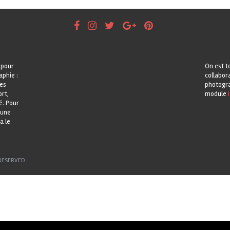
 pour
On est t
aphie :
collabor
les
photogra
rt,
module
i
é. Pour
 une
a le
RESERVED.