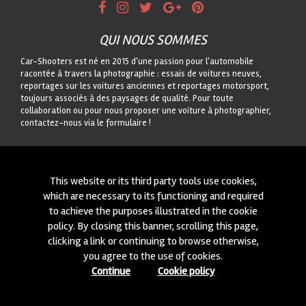
QUI NOUS SOMMES
Car-Shooters est né en 2015 d'une passion pour l'automobile
racontée à travers la photographie : essais de voitures neuves,
reportages sur les voitures anciennes et reportages motorsport,
toujours associés à des paysages de qualité. Pour toute
collaboration ou pour nous proposer une voiture à photographier,
contactez-nous via le formulaire !
CONTACTEZ-NOUS
On est toujours intéressés à des nouvelles collaborations ou à
This website or its third party tools use cookies,
nouvelles voitures à photographier! Ecrivez-nous à travers notre
which are necessary to its functioning and required
module
içi
!
to achieve the purposes illustrated in the cookie
policy. By closing this banner, scrolling this page,
© 2015-2026 CAR-SHOOTERS. ALL RIGHTS RESERVED.
clicking a link or continuing to browse otherwise,
you agree to the use of cookies.
Continue
Cookie policy