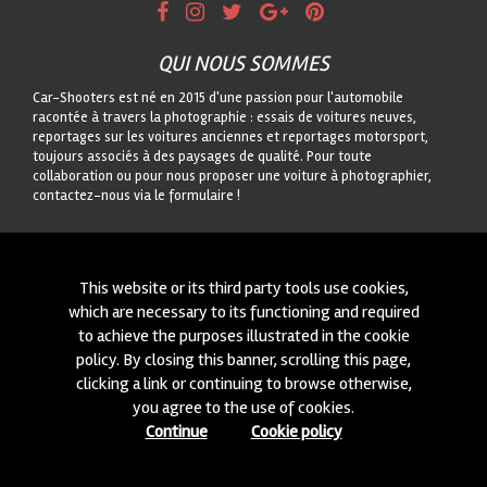
QUI NOUS SOMMES
Car-Shooters est né en 2015 d'une passion pour l'automobile
racontée à travers la photographie : essais de voitures neuves,
reportages sur les voitures anciennes et reportages motorsport,
toujours associés à des paysages de qualité. Pour toute
collaboration ou pour nous proposer une voiture à photographier,
contactez-nous via le formulaire !
CONTACTEZ-NOUS
On est toujours intéressés à des nouvelles collaborations ou à
This website or its third party tools use cookies,
nouvelles voitures à photographier! Ecrivez-nous à travers notre
which are necessary to its functioning and required
module
içi
!
to achieve the purposes illustrated in the cookie
policy. By closing this banner, scrolling this page,
© 2015-2026 CAR-SHOOTERS. ALL RIGHTS RESERVED.
clicking a link or continuing to browse otherwise,
you agree to the use of cookies.
Continue
Cookie policy