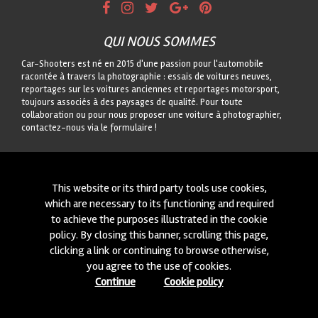
QUI NOUS SOMMES
Car-Shooters est né en 2015 d'une passion pour l'automobile
racontée à travers la photographie : essais de voitures neuves,
reportages sur les voitures anciennes et reportages motorsport,
toujours associés à des paysages de qualité. Pour toute
collaboration ou pour nous proposer une voiture à photographier,
contactez-nous via le formulaire !
CONTACTEZ-NOUS
On est toujours intéressés à des nouvelles collaborations ou à
This website or its third party tools use cookies,
nouvelles voitures à photographier! Ecrivez-nous à travers notre
which are necessary to its functioning and required
module
içi
!
to achieve the purposes illustrated in the cookie
policy. By closing this banner, scrolling this page,
© 2015-2026 CAR-SHOOTERS. ALL RIGHTS RESERVED.
clicking a link or continuing to browse otherwise,
you agree to the use of cookies.
Continue
Cookie policy