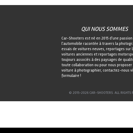
QUI NOUS SOMMES
Car-Shooters est né en 2015 d'une passion
l'automobile racontée à travers la photogr
essais de voitures neuves, reportages sur 
voitures anciennes et reportages motorspo
toujours associés à des paysages de qualit
toute collaboration ou pour nous proposer
voiture à photographier, contactez-nous vi
formulaire !
© 2015-2026 CAR-SHOOTERS. ALL RIGHTS 