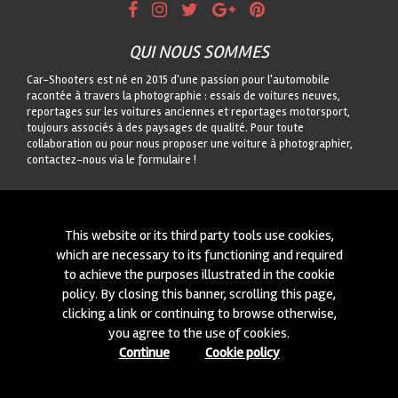
QUI NOUS SOMMES
Car-Shooters est né en 2015 d'une passion pour l'automobile
racontée à travers la photographie : essais de voitures neuves,
reportages sur les voitures anciennes et reportages motorsport,
toujours associés à des paysages de qualité. Pour toute
collaboration ou pour nous proposer une voiture à photographier,
contactez-nous via le formulaire !
CONTACTEZ-NOUS
On est toujours intéressés à des nouvelles collaborations ou à
This website or its third party tools use cookies,
nouvelles voitures à photographier! Ecrivez-nous à travers notre
which are necessary to its functioning and required
module
içi
!
to achieve the purposes illustrated in the cookie
policy. By closing this banner, scrolling this page,
© 2015-2026 CAR-SHOOTERS. ALL RIGHTS RESERVED.
clicking a link or continuing to browse otherwise,
you agree to the use of cookies.
Continue
Cookie policy