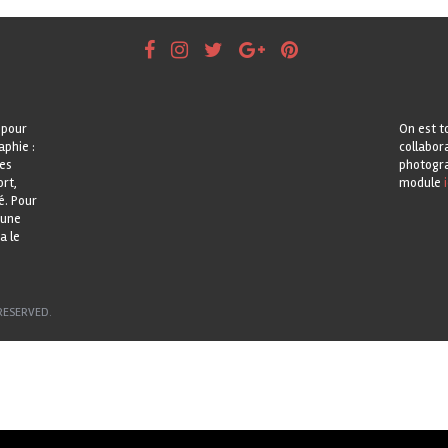
 pour
On est t
aphie :
collabor
les
photogra
rt,
module
i
é. Pour
 une
a le
RESERVED.