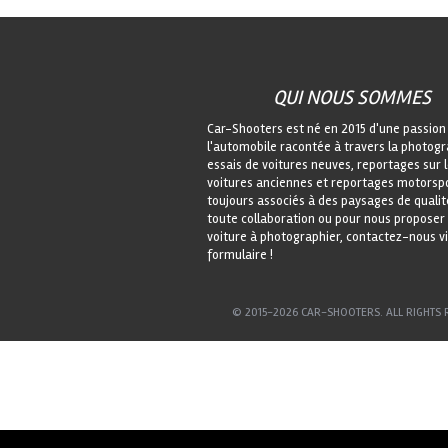
QUI NOUS SOMMES
Car-Shooters est né en 2015 d'une passion
l'automobile racontée à travers la photogr
essais de voitures neuves, reportages sur 
voitures anciennes et reportages motorspo
toujours associés à des paysages de qualit
toute collaboration ou pour nous proposer
voiture à photographier, contactez-nous vi
formulaire !
© 2015-2026 CAR-SHOOTERS. ALL RIGHTS 