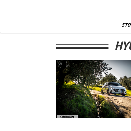
STO
HY