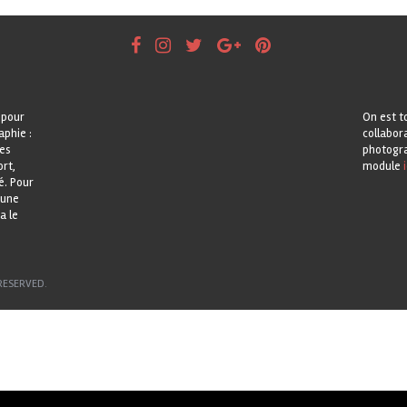
 pour
On est t
aphie :
collabor
les
photogra
rt,
module
i
é. Pour
 une
a le
RESERVED.