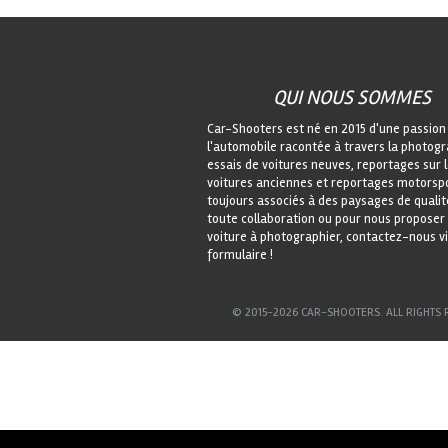
QUI NOUS SOMMES
Car-Shooters est né en 2015 d'une passion
l'automobile racontée à travers la photogr
essais de voitures neuves, reportages sur 
voitures anciennes et reportages motorspo
toujours associés à des paysages de qualit
toute collaboration ou pour nous proposer
voiture à photographier, contactez-nous vi
formulaire !
© 2015-2026 CAR-SHOOTERS. ALL RIGHTS 