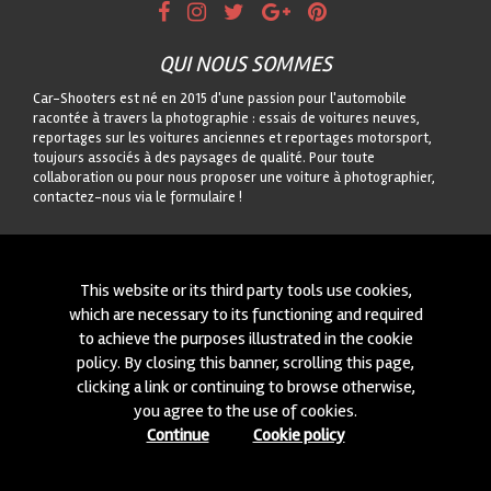
QUI NOUS SOMMES
Car-Shooters est né en 2015 d'une passion pour l'automobile
racontée à travers la photographie : essais de voitures neuves,
reportages sur les voitures anciennes et reportages motorsport,
toujours associés à des paysages de qualité. Pour toute
collaboration ou pour nous proposer une voiture à photographier,
contactez-nous via le formulaire !
CONTACTEZ-NOUS
On est toujours intéressés à des nouvelles collaborations ou à
This website or its third party tools use cookies,
nouvelles voitures à photographier! Ecrivez-nous à travers notre
which are necessary to its functioning and required
module
içi
!
to achieve the purposes illustrated in the cookie
policy. By closing this banner, scrolling this page,
© 2015-2026 CAR-SHOOTERS. ALL RIGHTS RESERVED.
clicking a link or continuing to browse otherwise,
you agree to the use of cookies.
Continue
Cookie policy