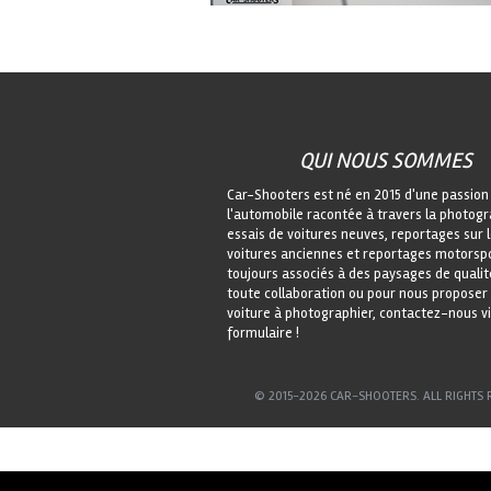
QUI NOUS SOMMES
Car-Shooters est né en 2015 d'une passion
l'automobile racontée à travers la photogr
essais de voitures neuves, reportages sur 
voitures anciennes et reportages motorspo
toujours associés à des paysages de qualit
toute collaboration ou pour nous proposer
voiture à photographier, contactez-nous vi
formulaire !
© 2015-2026 CAR-SHOOTERS. ALL RIGHTS 