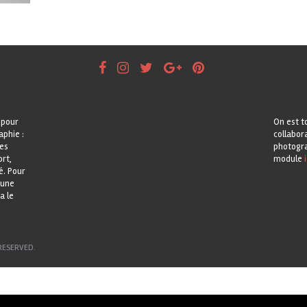
 pour
On est t
aphie :
collabor
les
photogra
rt,
module
i
é. Pour
 une
a le
RESERVED.