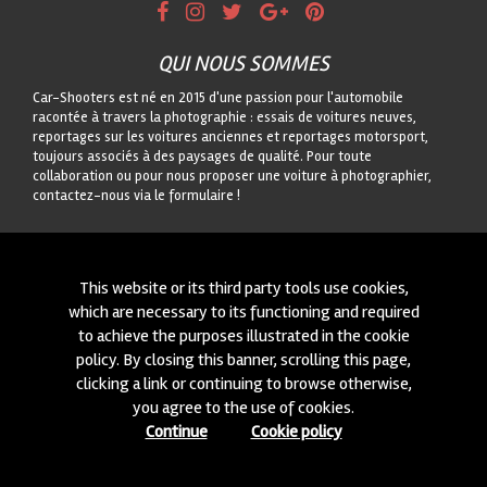
QUI NOUS SOMMES
Car-Shooters est né en 2015 d'une passion pour l'automobile
racontée à travers la photographie : essais de voitures neuves,
reportages sur les voitures anciennes et reportages motorsport,
toujours associés à des paysages de qualité. Pour toute
collaboration ou pour nous proposer une voiture à photographier,
contactez-nous via le formulaire !
CONTACTEZ-NOUS
On est toujours intéressés à des nouvelles collaborations ou à
This website or its third party tools use cookies,
nouvelles voitures à photographier! Ecrivez-nous à travers notre
which are necessary to its functioning and required
module
içi
!
to achieve the purposes illustrated in the cookie
policy. By closing this banner, scrolling this page,
© 2015-2026 CAR-SHOOTERS. ALL RIGHTS RESERVED.
clicking a link or continuing to browse otherwise,
you agree to the use of cookies.
Continue
Cookie policy