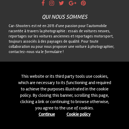
QUI NOUS SOMMES
Car-Shooters est né en 2015 d'une passion pour l'automobile
racontée à travers la photographie : essais de voitures neuves,
reportages sur les voitures anciennes et reportages motorsport,
toujours associés à des paysages de qualité. Pour toute
collaboration ou pour nous proposer une voiture à photographier,
contactez-nous via le formulaire !
CONTACTEZ-NOUS
On est toujours intéressés à des nouvelles collaborations ou à
This website or its third party tools use cookies,
nouvelles voitures à photographier! Ecrivez-nous à travers notre
which are necessary to its functioning and required
module
içi
!
to achieve the purposes illustrated in the cookie
policy. By closing this banner, scrolling this page,
© 2015-2026 CAR-SHOOTERS. ALL RIGHTS RESERVED.
clicking a link or continuing to browse otherwise,
you agree to the use of cookies.
Continue
Cookie policy