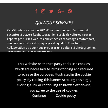
QUI NOUS SOMMES
Car-Shooters est né en 2015 d'une passion pour l'automobile
racontée à travers la photographie : essais de voitures neuves,
reportages sur les voitures anciennes et reportages motorsport,
toujours associés à des paysages de qualité. Pour toute
collaboration ou pour nous proposer une voiture à photographier,
contactez-nous via le formulaire !
CONTACTEZ-NOUS
This website or its third party tools use cookies,
which are necessary to its functioning and required
On est toujours intéressés à des nouvelles collaborations ou à
to achieve the purposes illustrated in the cookie
nouvelles voitures à photographier! Ecrivez-nous à travers notre
module
içi
!
policy. By closing this banner, scrolling this page,
clicking a link or continuing to browse otherwise,
you agree to the use of cookies.
© 2015-2026 CAR-SHOOTERS. ALL RIGHTS RESERVED.
Continue
Cookie policy