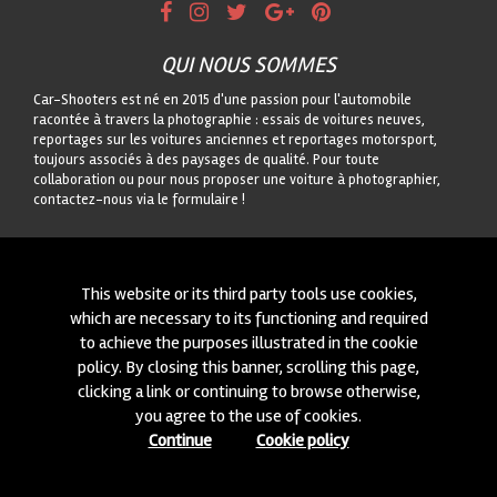
QUI NOUS SOMMES
Car-Shooters est né en 2015 d'une passion pour l'automobile
racontée à travers la photographie : essais de voitures neuves,
reportages sur les voitures anciennes et reportages motorsport,
toujours associés à des paysages de qualité. Pour toute
collaboration ou pour nous proposer une voiture à photographier,
contactez-nous via le formulaire !
CONTACTEZ-NOUS
On est toujours intéressés à des nouvelles collaborations ou à
This website or its third party tools use cookies,
nouvelles voitures à photographier! Ecrivez-nous à travers notre
which are necessary to its functioning and required
module
içi
!
to achieve the purposes illustrated in the cookie
policy. By closing this banner, scrolling this page,
© 2015-2026 CAR-SHOOTERS. ALL RIGHTS RESERVED.
clicking a link or continuing to browse otherwise,
you agree to the use of cookies.
Continue
Cookie policy