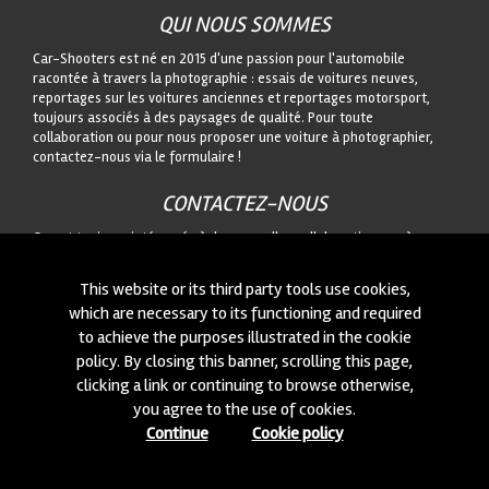
QUI NOUS SOMMES
Car-Shooters est né en 2015 d'une passion pour l'automobile
racontée à travers la photographie : essais de voitures neuves,
reportages sur les voitures anciennes et reportages motorsport,
toujours associés à des paysages de qualité. Pour toute
collaboration ou pour nous proposer une voiture à photographier,
contactez-nous via le formulaire !
CONTACTEZ-NOUS
On est toujours intéressés à des nouvelles collaborations ou à
nouvelles voitures à photographier! Ecrivez-nous à travers notre
module
içi
!
This website or its third party tools use cookies,
which are necessary to its functioning and required
to achieve the purposes illustrated in the cookie
© 2015-2026 CAR-SHOOTERS. ALL RIGHTS RESERVED.
policy. By closing this banner, scrolling this page,
clicking a link or continuing to browse otherwise,
you agree to the use of cookies.
Continue
Cookie policy