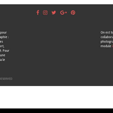
 pour
On est t
aphie :
collabor
les
photogra
rt,
module
i
é. Pour
 une
a le
RESERVED.