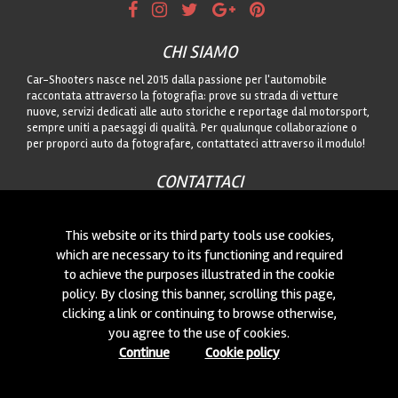
CHI SIAMO
Car-Shooters nasce nel 2015 dalla passione per l'automobile
raccontata attraverso la fotografia: prove su strada di vetture
nuove, servizi dedicati alle auto storiche e reportage dal motorsport,
sempre uniti a paesaggi di qualità. Per qualunque collaborazione o
per proporci auto da fotografare, contattateci attraverso il modulo!
CONTATTACI
Siamo sempre interessati a nuove collaborazioni o a nuove auto da
fotografare! Puoi scriverci
cliccando qui
!
This website or its third party tools use cookies,
which are necessary to its functioning and required
to achieve the purposes illustrated in the cookie
© 2015-2026 CAR-SHOOTERS. ALL RIGHTS RESERVED.
policy. By closing this banner, scrolling this page,
clicking a link or continuing to browse otherwise,
you agree to the use of cookies.
Continue
Cookie policy