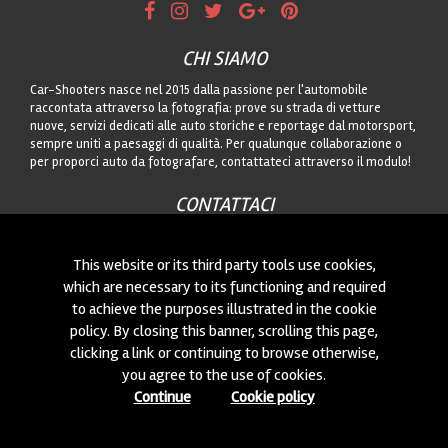
CHI SIAMO
Car-Shooters nasce nel 2015 dalla passione per l'automobile
raccontata attraverso la fotografia: prove su strada di vetture
nuove, servizi dedicati alle auto storiche e reportage dal motorsport,
sempre uniti a paesaggi di qualità. Per qualunque collaborazione o
per proporci auto da fotografare, contattateci attraverso il modulo!
CONTATTACI
Siamo sempre interessati a nuove collaborazioni o a nuove auto da
fotografare! Puoi scriverci
cliccando qui
!
This website or its third party tools use cookies,
which are necessary to its functioning and required
to achieve the purposes illustrated in the cookie
© 2015-2026 CAR-SHOOTERS. ALL RIGHTS RESERVED.
policy. By closing this banner, scrolling this page,
clicking a link or continuing to browse otherwise,
you agree to the use of cookies.
Continue
Cookie policy