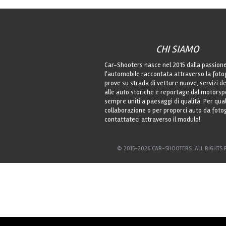
CHI SIAMO
Car-Shooters nasce nel 2015 dalla passion
l'automobile raccontata attraverso la foto
prove su strada di vetture nuove, servizi de
alle auto storiche e reportage dal motorsp
sempre uniti a paesaggi di qualità. Per qu
collaborazione o per proporci auto da foto
contattateci attraverso il modulo!
© 2015-2026 CAR-SHOOTERS. ALL RIGHTS 