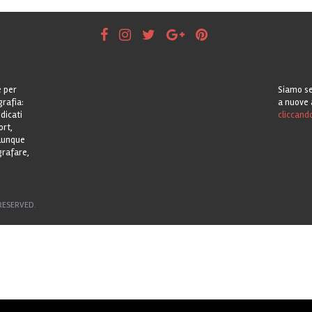
e per
Siamo se
grafia:
a nuove 
dicati
cliccand
ort,
alunque
grafare,
RESERVED.