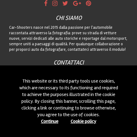
CHI SIAMO
Car-Shooters nasce nel 2015 dalla passione per l'automobile
raccontata attraverso la fotografia: prove su strada di vetture
nuove, servizi dedicati alle auto storiche e reportage dal motorsport,
sempre uniti a paesaggi di qualità. Per qualunque collaborazione o
per proporci auto da fotografare, contattateci attraverso il modulo!
CONTATTACI
Siamo sempre interessati a nuove collaborazioni o a nuove auto da
fotografare! Puoi scriverci
cliccando qui
!
This website or its third party tools use cookies,
which are necessary to its functioning and required
to achieve the purposes illustrated in the cookie
© 2015-2026 CAR-SHOOTERS. ALL RIGHTS RESERVED.
policy. By closing this banner, scrolling this page,
clicking a link or continuing to browse otherwise,
you agree to the use of cookies.
Continue
Cookie policy