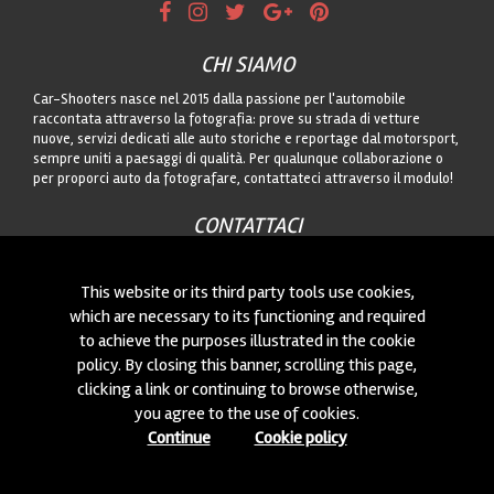
CHI SIAMO
Car-Shooters nasce nel 2015 dalla passione per l'automobile
raccontata attraverso la fotografia: prove su strada di vetture
nuove, servizi dedicati alle auto storiche e reportage dal motorsport,
sempre uniti a paesaggi di qualità. Per qualunque collaborazione o
per proporci auto da fotografare, contattateci attraverso il modulo!
CONTATTACI
Siamo sempre interessati a nuove collaborazioni o a nuove auto da
fotografare! Puoi scriverci
cliccando qui
!
This website or its third party tools use cookies,
which are necessary to its functioning and required
to achieve the purposes illustrated in the cookie
© 2015-2026 CAR-SHOOTERS. ALL RIGHTS RESERVED.
policy. By closing this banner, scrolling this page,
clicking a link or continuing to browse otherwise,
you agree to the use of cookies.
Continue
Cookie policy