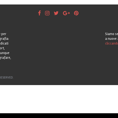
e per
Siamo se
grafia:
a nuove 
dicati
cliccand
ort,
alunque
grafare,
RESERVED.