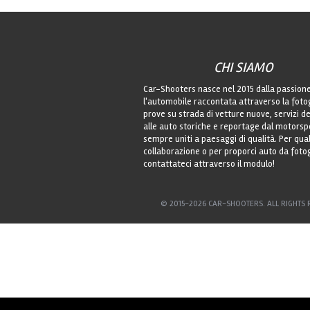
CHI SIAMO
Car-Shooters nasce nel 2015 dalla passion
l'automobile raccontata attraverso la foto
prove su strada di vetture nuove, servizi de
alle auto storiche e reportage dal motorsp
sempre uniti a paesaggi di qualità. Per qu
collaborazione o per proporci auto da foto
contattateci attraverso il modulo!
© 2015-2026 CAR-SHOOTERS. ALL RIGHTS 