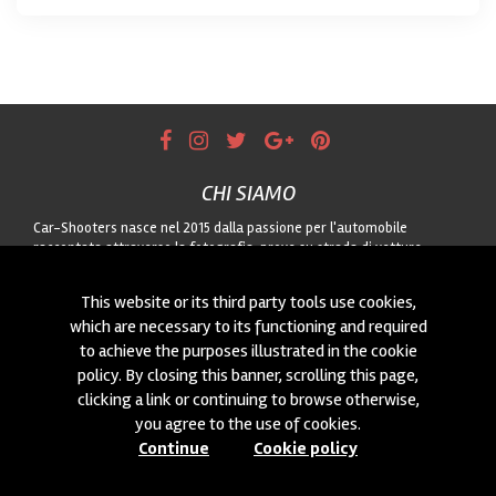
CHI SIAMO
Car-Shooters nasce nel 2015 dalla passione per l'automobile
raccontata attraverso la fotografia: prove su strada di vetture
nuove, servizi dedicati alle auto storiche e reportage dal motorsport,
sempre uniti a paesaggi di qualità. Per qualunque collaborazione o
This website or its third party tools use cookies,
per proporci auto da fotografare, contattateci attraverso il modulo!
which are necessary to its functioning and required
to achieve the purposes illustrated in the cookie
CONTATTACI
policy. By closing this banner, scrolling this page,
Siamo sempre interessati a nuove collaborazioni o a nuove auto da
clicking a link or continuing to browse otherwise,
fotografare! Puoi scriverci
cliccando qui
!
you agree to the use of cookies.
Continue
Cookie policy
© 2015-2026 CAR-SHOOTERS. ALL RIGHTS RESERVED.