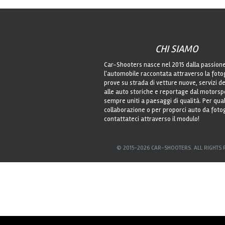
CHI SIAMO
Car-Shooters nasce nel 2015 dalla passion
l'automobile raccontata attraverso la foto
prove su strada di vetture nuove, servizi de
alle auto storiche e reportage dal motorsp
sempre uniti a paesaggi di qualità. Per qu
collaborazione o per proporci auto da foto
contattateci attraverso il modulo!
© 2015-2026 CAR-SHOOTERS. ALL RIGHTS 