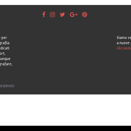
e per
Siamo se
grafia:
a nuove 
dicati
cliccand
ort,
alunque
grafare,
RESERVED.