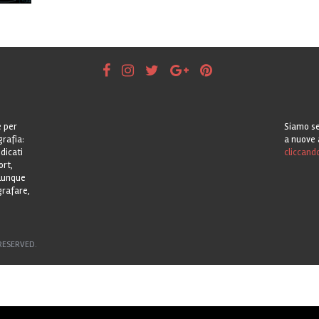
e per
Siamo se
grafia:
a nuove 
dicati
cliccand
ort,
alunque
grafare,
RESERVED.