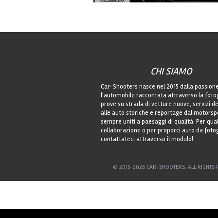
CHI SIAMO
Car-Shooters nasce nel 2015 dalla passion
l'automobile raccontata attraverso la foto
prove su strada di vetture nuove, servizi de
alle auto storiche e reportage dal motorsp
sempre uniti a paesaggi di qualità. Per qu
collaborazione o per proporci auto da foto
contattateci attraverso il modulo!
© 2015-2026 CAR-SHOOTERS. ALL RIGHTS 