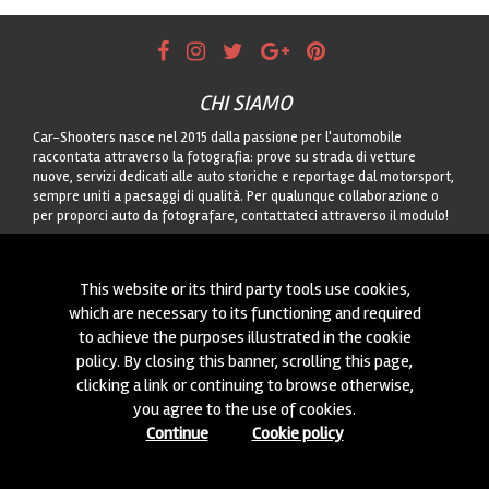
CHI SIAMO
Car-Shooters nasce nel 2015 dalla passione per l'automobile
raccontata attraverso la fotografia: prove su strada di vetture
nuove, servizi dedicati alle auto storiche e reportage dal motorsport,
sempre uniti a paesaggi di qualità. Per qualunque collaborazione o
per proporci auto da fotografare, contattateci attraverso il modulo!
CONTATTACI
This website or its third party tools use cookies,
Siamo sempre interessati a nuove collaborazioni o a nuove auto da
which are necessary to its functioning and required
fotografare! Puoi scriverci
cliccando qui
!
to achieve the purposes illustrated in the cookie
policy. By closing this banner, scrolling this page,
© 2015-2026 CAR-SHOOTERS. ALL RIGHTS RESERVED.
clicking a link or continuing to browse otherwise,
you agree to the use of cookies.
Continue
Cookie policy