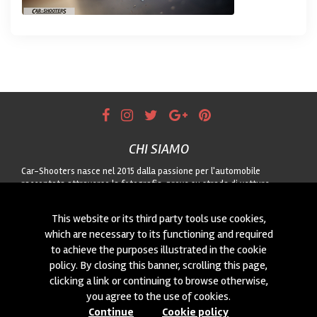
CHI SIAMO
Car-Shooters nasce nel 2015 dalla passione per l'automobile
raccontata attraverso la fotografia: prove su strada di vetture
nuove, servizi dedicati alle auto storiche e reportage dal motorsport,
sempre uniti a paesaggi di qualità. Per qualunque collaborazione o
This website or its third party tools use cookies,
per proporci auto da fotografare, contattateci attraverso il modulo!
which are necessary to its functioning and required
to achieve the purposes illustrated in the cookie
CONTATTACI
policy. By closing this banner, scrolling this page,
Siamo sempre interessati a nuove collaborazioni o a nuove auto da
clicking a link or continuing to browse otherwise,
fotografare! Puoi scriverci
cliccando qui
!
you agree to the use of cookies.
Continue
Cookie policy