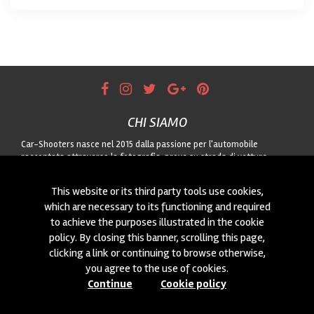
CHI SIAMO
Car-Shooters nasce nel 2015 dalla passione per l'automobile
raccontata attraverso la fotografia: prove su strada di vetture
nuove, servizi dedicati alle auto storiche e reportage dal motorsport,
sempre uniti a paesaggi di qualità. Per qualunque collaborazione o
This website or its third party tools use cookies,
per proporci auto da fotografare, contattateci attraverso il modulo!
which are necessary to its functioning and required
to achieve the purposes illustrated in the cookie
CONTATTACI
policy. By closing this banner, scrolling this page,
Siamo sempre interessati a nuove collaborazioni o a nuove auto da
clicking a link or continuing to browse otherwise,
fotografare! Puoi scriverci
cliccando qui
!
you agree to the use of cookies.
Continue
Cookie policy
© 2015-2026 CAR-SHOOTERS. ALL RIGHTS RESERVED.