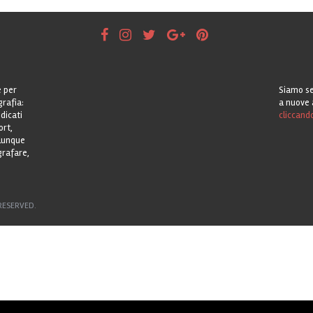
e per
Siamo se
grafia:
a nuove 
dicati
cliccand
ort,
alunque
grafare,
RESERVED.