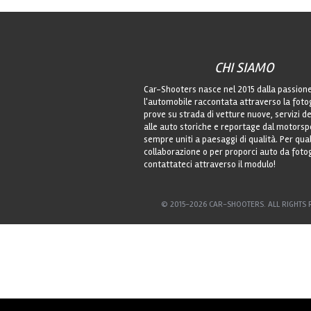
CHI SIAMO
Car-Shooters nasce nel 2015 dalla passion
l'automobile raccontata attraverso la foto
prove su strada di vetture nuove, servizi de
alle auto storiche e reportage dal motorsp
sempre uniti a paesaggi di qualità. Per qu
collaborazione o per proporci auto da foto
contattateci attraverso il modulo!
© 2015-2026 CAR-SHOOTERS. ALL RIGHTS 