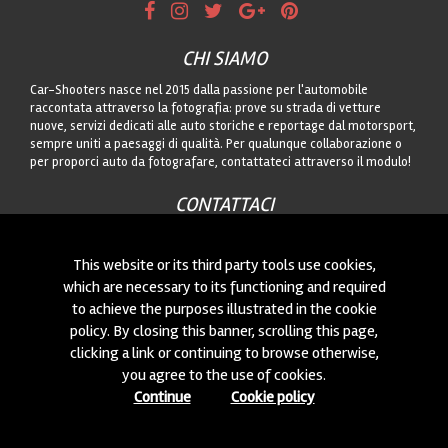
CHI SIAMO
Car-Shooters nasce nel 2015 dalla passione per l'automobile
raccontata attraverso la fotografia: prove su strada di vetture
nuove, servizi dedicati alle auto storiche e reportage dal motorsport,
sempre uniti a paesaggi di qualità. Per qualunque collaborazione o
per proporci auto da fotografare, contattateci attraverso il modulo!
CONTATTACI
Siamo sempre interessati a nuove collaborazioni o a nuove auto da
fotografare! Puoi scriverci
cliccando qui
!
This website or its third party tools use cookies,
which are necessary to its functioning and required
to achieve the purposes illustrated in the cookie
© 2015-2026 CAR-SHOOTERS. ALL RIGHTS RESERVED.
policy. By closing this banner, scrolling this page,
clicking a link or continuing to browse otherwise,
you agree to the use of cookies.
Continue
Cookie policy