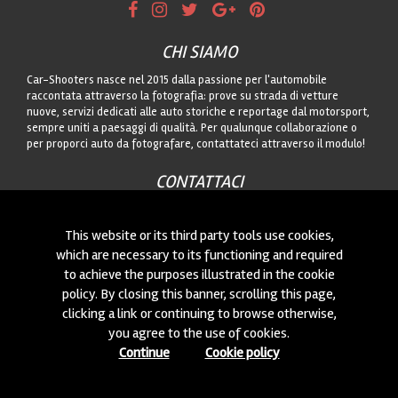
CHI SIAMO
Car-Shooters nasce nel 2015 dalla passione per l'automobile
raccontata attraverso la fotografia: prove su strada di vetture
nuove, servizi dedicati alle auto storiche e reportage dal motorsport,
sempre uniti a paesaggi di qualità. Per qualunque collaborazione o
per proporci auto da fotografare, contattateci attraverso il modulo!
CONTATTACI
Siamo sempre interessati a nuove collaborazioni o a nuove auto da
fotografare! Puoi scriverci
cliccando qui
!
This website or its third party tools use cookies,
which are necessary to its functioning and required
to achieve the purposes illustrated in the cookie
© 2015-2026 CAR-SHOOTERS. ALL RIGHTS RESERVED.
policy. By closing this banner, scrolling this page,
clicking a link or continuing to browse otherwise,
you agree to the use of cookies.
Continue
Cookie policy