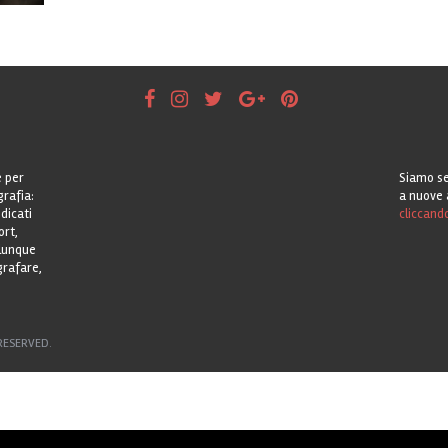
e per
Siamo se
grafia:
a nuove 
dicati
cliccand
ort,
alunque
grafare,
RESERVED.