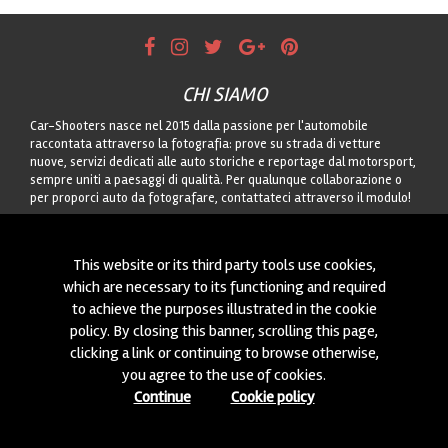
CHI SIAMO
Car-Shooters nasce nel 2015 dalla passione per l'automobile
raccontata attraverso la fotografia: prove su strada di vetture
nuove, servizi dedicati alle auto storiche e reportage dal motorsport,
sempre uniti a paesaggi di qualità. Per qualunque collaborazione o
per proporci auto da fotografare, contattateci attraverso il modulo!
CONTATTACI
This website or its third party tools use cookies,
Siamo sempre interessati a nuove collaborazioni o a nuove auto da
which are necessary to its functioning and required
fotografare! Puoi scriverci
cliccando qui
!
to achieve the purposes illustrated in the cookie
policy. By closing this banner, scrolling this page,
© 2015-2026 CAR-SHOOTERS. ALL RIGHTS RESERVED.
clicking a link or continuing to browse otherwise,
you agree to the use of cookies.
Continue
Cookie policy