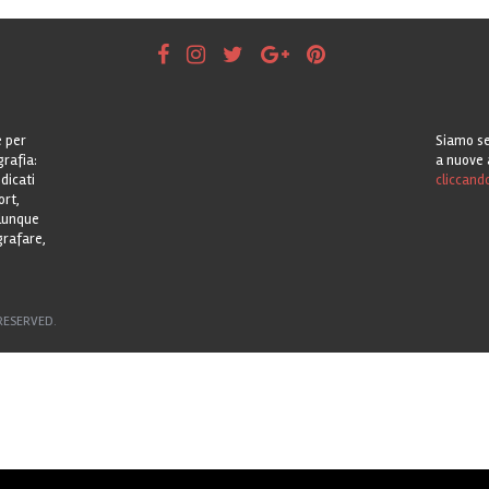
e per
Siamo se
grafia:
a nuove 
dicati
cliccand
ort,
alunque
grafare,
RESERVED.