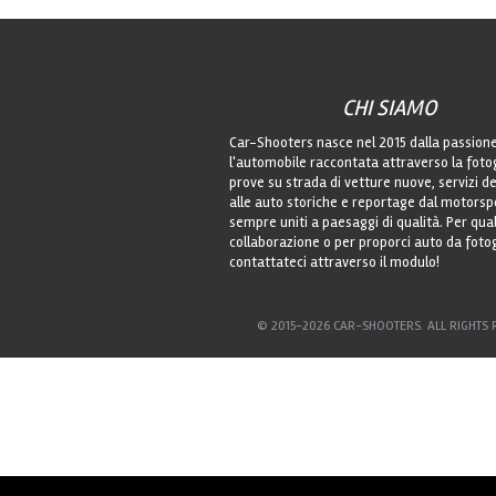
CHI SIAMO
Car-Shooters nasce nel 2015 dalla passion
l'automobile raccontata attraverso la foto
prove su strada di vetture nuove, servizi de
alle auto storiche e reportage dal motorsp
sempre uniti a paesaggi di qualità. Per qu
collaborazione o per proporci auto da foto
contattateci attraverso il modulo!
© 2015-2026 CAR-SHOOTERS. ALL RIGHTS 