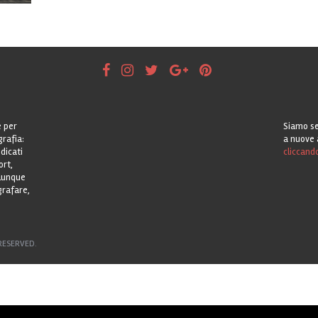
e per
Siamo se
grafia:
a nuove 
dicati
cliccand
ort,
alunque
grafare,
RESERVED.